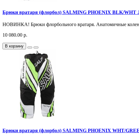
Брюки вратаря (флорбол) SALMING PHOENIX BLK/WHT 
НОВИНКА! Брюки флорбольного вратаря. Анатомичные колени
10 080.00 р.
В корзину
Брюки вратаря (флорбол) SALMING PHOENIX WHT/GRE