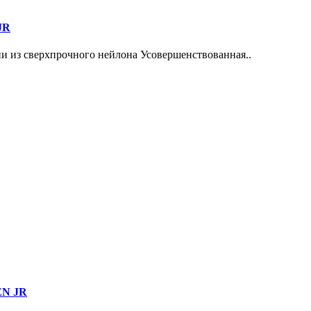
JR
 из сверхпрочного нейлона Усовершенствованная..
EN JR