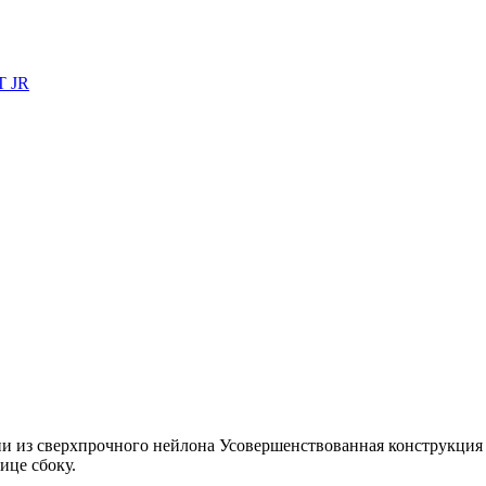
T JR
з сверхпрочного нейлона Усовершенствованная конструкция по
ице сбоку.