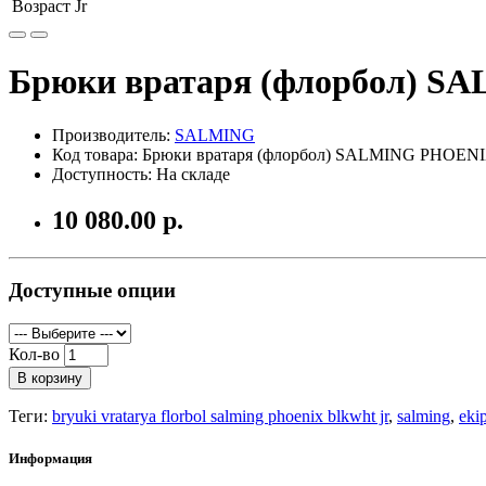
Возраст
Jr
Брюки вратаря (флорбол) 
Производитель:
SALMING
Код товара: Брюки вратаря (флорбол) SALMING PHOE
Доступность: На складе
10 080.00 р.
Доступные опции
Кол-во
В корзину
Теги:
bryuki vratarya florbol salming phoenix blkwht jr
,
salming
,
eki
Информация