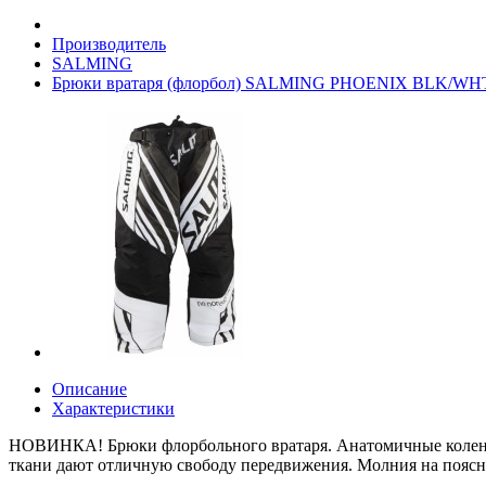
Производитель
SALMING
Брюки вратаря (флорбол) SALMING PHOENIX BLK/WH
Описание
Характеристики
НОВИНКА! Брюки флорбольного вратаря. Анатомичные колени и
ткани дают отличную свободу передвижения. Молния на поясн