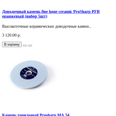
Доводочный камень fine hone ceramic ProSharp PFB
оранжевый (набор 5шт)
Высокоточные керамические доводочные камни..
3 120.00 р.
В корзину
Камень точильный Prosharp МА 54