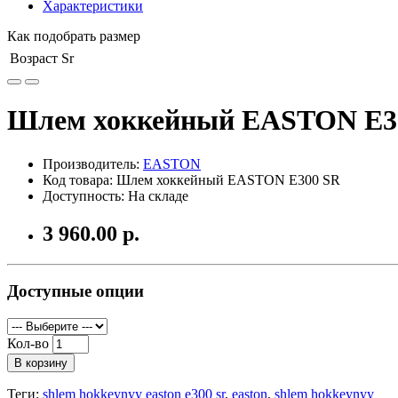
Характеристики
Как подобрать размер
Возраст
Sr
Шлем хоккейный EASTON E3
Производитель:
EASTON
Код товара: Шлем хоккейный EASTON E300 SR
Доступность: На складе
3 960.00 р.
Доступные опции
Кол-во
В корзину
Теги:
shlem hokkeynyy easton e300 sr
,
easton
,
shlem hokkeynyy